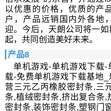
以优惠的价格，优质的产
户，产品远销国内外各地
迎。今后，天朗公司将一如
起，共同创造美好未来。
产品8
单机游戏-单机游戏下载
载-免费单机游戏下载基地
营三元乙丙橡胶密封条,三
条,植绒密封条,挤出复合条
密封条,装饰密封条,塑钢门