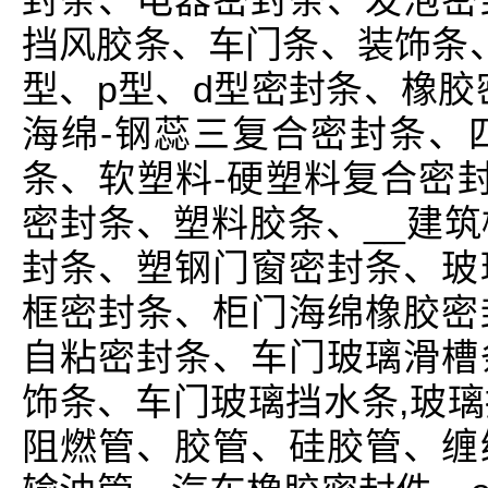
封条、电器密封条、发泡密
挡风胶条、车门条、装饰条
型、p型、d型密封条、橡胶
海绵-钢蕊三复合密封条、
条、软塑料-硬塑料复合密封
密封条、塑料胶条、__建
封条、塑钢门窗密封条、玻
框密封条、柜门海绵橡胶密
自粘密封条、车门玻璃滑槽
饰条、车门玻璃挡水条,玻
阻燃管、胶管、硅胶管、缠