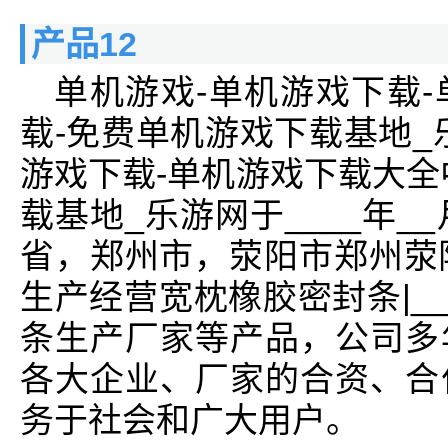
产品12
单机游戏-单机游戏下载
载-免费单机游戏下载基地_
游戏下载-单机游戏下载大全
载基地_乐游网于____年_
省，郑州市，荥阳市郑州荥
生产经营宽枕橡胶密封条|_
条生产厂家等产品，公司多
各大企业、厂家的合资、合
务于社会和广大用户。