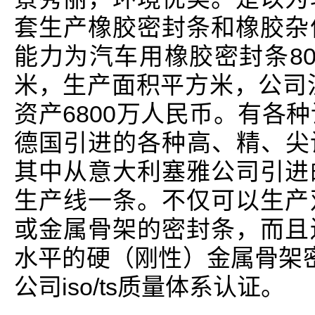
套生产橡胶密封条和橡胶杂
能力为汽车用橡胶密封条8
米，生产面积平方米，公司注
资产6800万人民币。有各
德国引进的各种高、精、尖设
其中从意大利塞雅公司引进
生产线一条。不仅可以生产
或金属骨架的密封条，而且
水平的硬（刚性）金属骨架密
公司iso/ts质量体系认证。