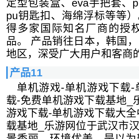
定型包装盒、eva手把套、p
pu钥匙扣、海绵浮标等等）
得多家国际知名厂商的授
品。 产品销往日本，韩国
地区，深受广大用户和客商
产品11
单机游戏-单机游戏下载
载-免费单机游戏下载基地_
游戏下载-单机游戏下载大全
载基地_乐游网位于武汉市
景秀丽，环境优美。是以为